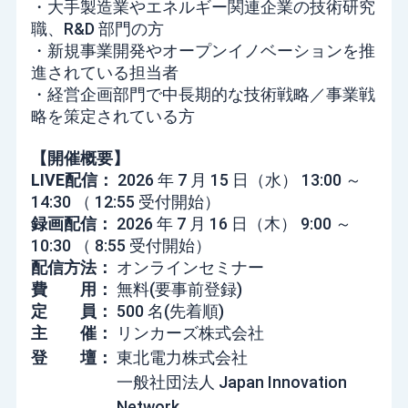
・大手製造業やエネルギー関連企業の技術研究
職、R&D 部門の方
・新規事業開発やオープンイノベーションを推
進されている担当者
・経営企画部門で中長期的な技術戦略／事業戦
略を策定されている方
【開催概要】
LIVE配信：
2026 年 7 月 15 日（水） 13:00 ～
14:30 （ 12:55 受付開始）
録画配信：
2026 年 7 月 16 日（木） 9:00 ～
10:30 （ 8:55 受付開始）
配信方法：
オンラインセミナー
費 用：
無料(要事前登録)
定 員：
500 名(先着順)
主 催：
リンカーズ株式会社
登 壇：
東北電力株式会社
一般社団法人 Japan Innovation
Network