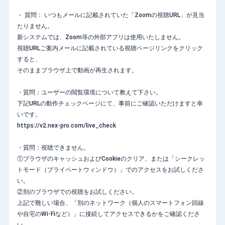
・ 質問： いつもメールに記載されていた「Zoomの視聴URL」が見当
たりません。
新システムでは、Zoom等の外部アプリは使用いたしません。
視聴URLご案内メールに記載されている視聴ページリンクをクリック
すると、
そのままブラウザ上で動画が再生されます。
・質問：ユーザーの閲覧環境について教えて下さい。
下記URLの動作チェックページにて、事前にご確認いただけますと幸
いです。
https://v2.nex-pro.com/live_check
・質問：視聴できません。
①ブラウザのキャッシュおよびCookieのクリア、または「シークレッ
トモード（プライベートウィンドウ）」でのアクセスをお試しくださ
い。
②別のブラウザでの視聴をお試しください。
上記で難しい場合、「別のネットワーク（個人のスマートフォン回線
や自宅のWi-Fiなど）」に接続してアクセスできるかをご確認くださ