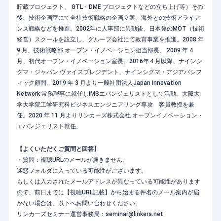
貯蔵プロジェクト、 GTL・DME プロジェクトなどの立ち上げ等）その
後、技術企画室にて全社技術戦略の企画立案。海外との技術アライア
ンス戦略などを推進。2002年に人事部に異動後、日本発のMOT（技術
経営）スクールを設立し、グループ会社にて教育事業を推進。2008 年
9 月、技術戦略部 オープン・イノベーション担当部長、 2009 年 4
月、初代オープン・イノベーション室長。2016年４月以降、ナインシ
グマ・ジャパン ヴァイスプレジデント、ナインシグマ・アジアパシフ
ィック顧問。2019 年 3 月より一般社団法人Japan Innovation
Network 常務理事に就任しIMSエバンジェリストとして活動。大阪大
学大学院工学研究科ビジネスエンジニアリング専攻 客員教授を兼
任。2020 年 11 月よりリンカーズ株式会社 オープンイノベーション・
エバンジェリスト就任。
【よくいただくご質問と回答】
・質問：視聴URLのメールが届きません。
迷惑フォルダに入っている可能性がございます。
もしくは入力されたメールアドレスが異なっている可能性があります
ので、前日までに【視聴URL記載】から始まる件名のメール案内が届
かない場合は、以下へお問い合わせください。
リンカーズセミナー運営事務局：seminar@linkers.net