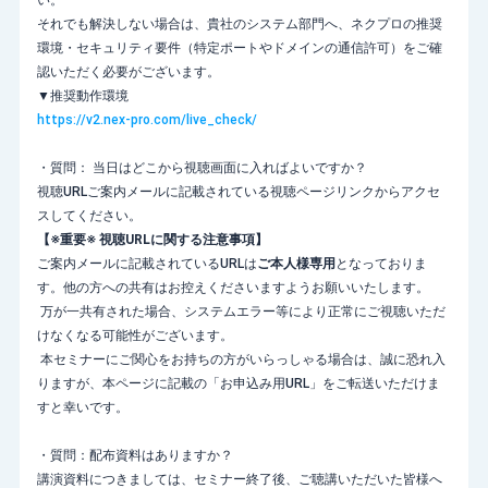
い。
それでも解決しない場合は、貴社のシステム部門へ、ネクプロの推奨
環境・セキュリティ要件（特定ポートやドメインの通信許可）をご確
認いただく必要がございます。
▼推奨動作環境
https://v2.nex-pro.com/live_check/
・質問： 当日はどこから視聴画面に入ればよいですか？
視聴URLご案内メールに記載されている視聴ページリンクからアクセ
スしてください。
【※重要※ 視聴URLに関する注意事項】
ご案内メールに記載されているURLは
ご本人様専用
となっておりま
す。他の方への共有はお控えくださいますようお願いいたします。
万が一共有された場合、システムエラー等により正常にご視聴いただ
けなくなる可能性がございます。
本セミナーにご関心をお持ちの方がいらっしゃる場合は、誠に恐れ入
りますが、本ページに記載の「お申込み用URL」をご転送いただけま
すと幸いです。
・質問：配布資料はありますか？
講演資料につきましては、セミナー終了後、ご聴講いただいた皆様へ