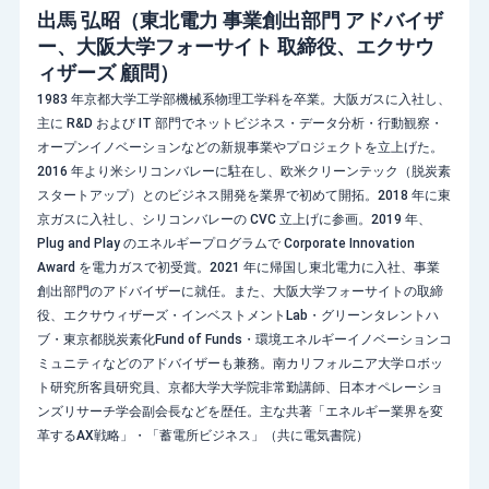
出馬 弘昭
（
東北電力 事業創出部門 アドバイザ
ー、
大阪大学フォーサイト 取締役、
エクサウ
ィザーズ 顧問
）
1983 年京都大学工学部機械系物理工学科を卒業。大阪ガスに入社し、
主に R&D および IT 部門でネットビジネス・データ分析・行動観察・
オープンイノベーションなどの新規事業やプロジェクトを立上げた。
2016 年より米シリコンバレーに駐在し、欧米クリーンテック（脱炭素
スタートアップ）とのビジネス開発を業界で初めて開拓。2018 年に東
京ガスに入社し、シリコンバレーの CVC 立上げに参画。2019 年、
Plug and Play のエネルギープログラムで Corporate Innovation
Award を電力ガスで初受賞。2021 年に帰国し東北電力に入社、事業
創出部門のアドバイザーに就任。また、大阪大学フォーサイトの取締
役、エクサウィザーズ・インベストメントLab・グリーンタレントハ
ブ・東京都脱炭素化Fund of Funds・環境エネルギーイノベーションコ
ミュニティなどのアドバイザーも兼務。南カリフォルニア大学ロボッ
ト研究所客員研究員、京都大学大学院非常勤講師、日本オペレーショ
ンズリサーチ学会副会長などを歴任。主な共著「エネルギー業界を変
革するAX戦略」・「蓄電所ビジネス」（共に電気書院）